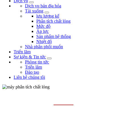
Dịch vụ
Dịch vụ bản địa hóa
Tải xuống
lưu lượng kế
Phân tích chất lỏng
Mức độ
Áp lực
Sản phẩm hệ thống
Nhiệt độ
Nhà phân phối muốn
Triển lãm
Sự kiện & Tin tức
Phòng tin tức
Triển lãm
Đào tạo
Liên hệ chúng tôi
CẢM BIẾN VÀ MÁY ĐO TSS/SS
Trang chủ
Các sản phẩm
phân tích chất lỏng