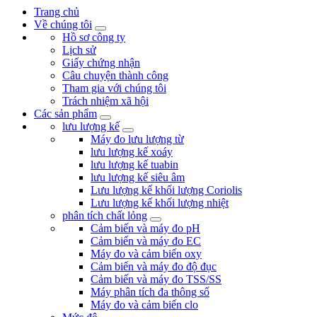
Trang chủ
Về chúng tôi
Hồ sơ công ty
Lịch sử
Giấy chứng nhận
Câu chuyện thành công
Tham gia với chúng tôi
Trách nhiệm xã hội
Các sản phẩm
lưu lượng kế
Máy đo lưu lượng từ
lưu lượng kế xoáy
lưu lượng kế tuabin
lưu lượng kế siêu âm
Lưu lượng kế khối lượng Coriolis
Lưu lượng kế khối lượng nhiệt
phân tích chất lỏng
Cảm biến và máy đo pH
Cảm biến và máy đo EC
Máy đo và cảm biến oxy
Cảm biến và máy đo độ đục
Cảm biến và máy đo TSS/SS
Máy phân tích đa thông số
Máy đo và cảm biến clo