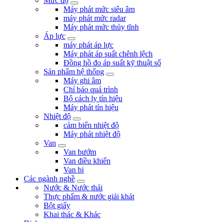
Mức độ
Máy phát mức siêu âm
máy phát mức radar
Máy phát mức thủy tĩnh
Áp lực
máy phát áp lực
Máy phát áp suất chênh lệch
Đồng hồ đo áp suất kỹ thuật số
Sản phẩm hệ thống
Máy ghi âm
Chỉ báo quá trình
Bộ cách ly tín hiệu
Máy phát tín hiệu
Nhiệt độ
cảm biến nhiệt độ
Máy phát nhiệt độ
Van
Van bướm
Van điều khiển
Van bi
Các ngành nghề
Nước & Nước thải
Thực phẩm & nước giải khát
Bột giấy
Khai thác & Khác