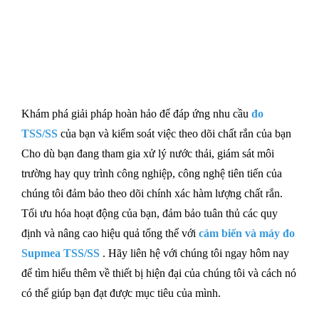
Cảm biến và máy đo TSS/SS
Khám phá giải pháp hoàn hảo để đáp ứng nhu cầu
đo
TSS/SS
của bạn và kiểm soát việc theo dõi chất rắn của bạn
Cho dù bạn đang tham gia xử lý nước thải, giám sát môi
trường hay quy trình công nghiệp, công nghệ tiên tiến của
chúng tôi đảm bảo theo dõi chính xác hàm lượng chất rắn.
Tối ưu hóa hoạt động của bạn, đảm bảo tuân thủ các quy
định và nâng cao hiệu quả tổng thể với
cảm biến và máy đo
Supmea TSS/SS
. Hãy liên hệ với chúng tôi ngay hôm nay
để tìm hiểu thêm về thiết bị hiện đại của chúng tôi và cách nó
có thể giúp bạn đạt được mục tiêu của mình.