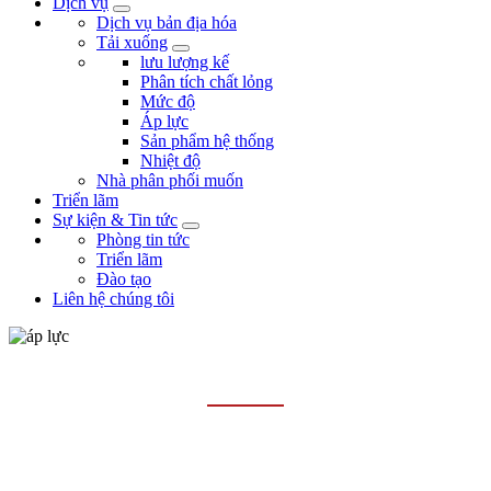
Dịch vụ
Dịch vụ bản địa hóa
Tải xuống
lưu lượng kế
Phân tích chất lỏng
Mức độ
Áp lực
Sản phẩm hệ thống
Nhiệt độ
Nhà phân phối muốn
Triển lãm
Sự kiện & Tin tức
Phòng tin tức
Triển lãm
Đào tạo
Liên hệ chúng tôi
ÁP LỰC
Trang chủ
Các sản phẩm
Áp lực