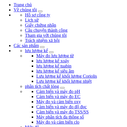
Trang chủ
Về chúng tôi
Hồ sơ công ty
Lịch sử
Giấy chứng nhận
Câu chuyện thành công
Tham gia với chúng tôi
Trách nhiệm xã hội
Các sản phẩm
lưu lượng kế
Máy đo lưu lượng từ
lưu lượng kế xoáy
lưu lượng kế tuabin
lưu lượng kế siêu âm
Lưu lượng kế khối lượng Coriolis
Lưu lượng kế khối lượng nhiệt
phân tích chất lỏng
Cảm biến và máy đo pH
Cảm biến và máy đo EC
Máy đo và cảm biến oxy
Cảm biến và máy đo độ đục
Cảm biến và máy đo TSS/SS
Máy phân tích đa thông số
Máy đo và cảm biến clo