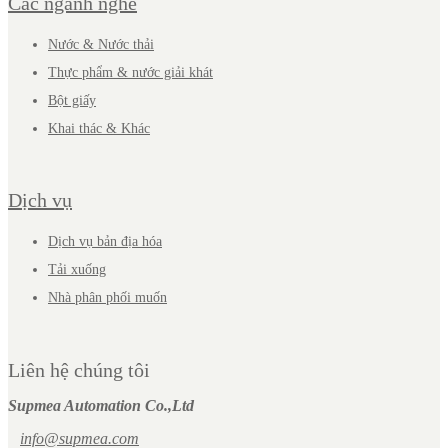
Các ngành nghề
Nước & Nước thải
Thực phẩm & nước giải khát
Bột giấy
Khai thác & Khác
Dịch vụ
Dịch vụ bản địa hóa
Tải xuống
Nhà phân phối muốn
Liên hệ chúng tôi
Supmea Automation Co.,Ltd
info@supmea.com