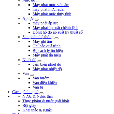
Mức độ
Máy phát mức siêu âm
máy phát mức radar
Máy phát mức thủy tĩnh
Áp lực
máy phát áp lực
Máy phát áp suất chênh lệch
Đồng hồ đo áp suất kỹ thuật số
Sản phẩm hệ thống
Máy ghi âm
Chỉ báo quá trình
Bộ cách ly tín hiệu
Máy phát tín hiệu
Nhiệt độ
cảm biến nhiệt độ
Máy phát nhiệt độ
Van
Van bướm
Van điều khiển
Van bi
Các ngành nghề
Nước & Nước thải
Thực phẩm & nước giải khát
Bột giấy
Khai thác & Khác