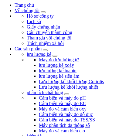
Trang chủ
Về chúng tôi
Hồ sơ công ty
Lịch sử
Giấy chứng nhận
Câu chuyện thành công
Tham gia với chúng tôi
Trách nhiệm xã hội
Các sản phẩm
lưu lượng kế
Máy đo lưu lượng từ
lưu lượng kế xoáy
lưu lượng kế tuabin
lưu lượng kế siêu âm
Lưu lượng kế khối lượng Coriolis
Lưu lượng kế khối lượng nhiệt
phân tích chất lỏng
Cảm biến và máy đo pH
Cảm biến và máy đo EC
Máy đo và cảm biến oxy
Cảm biến và máy đo độ đục
Cảm biến và máy đo TSS/SS
Máy phân tích đa thông số
Máy đo và cảm biến clo