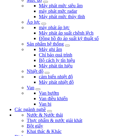
Mức độ
Máy phát mức siêu âm
máy phát mức radar
Máy phát mức thủy tĩnh
Áp lực
máy phát áp lực
Máy phát áp suất chênh lệch
Đồng hồ đo áp suất kỹ thuật số
Sản phẩm hệ thống
Máy ghi âm
Chỉ báo quá trình
Bộ cách ly tín hiệu
Máy phát tín hiệu
Nhiệt độ
cảm biến nhiệt độ
Máy phát nhiệt độ
Van
Van bướm
Van điều khiển
Van bi
Các ngành nghề
Nước & Nước thải
Thực phẩm & nước giải khát
Bột giấy
Khai thác & Khác