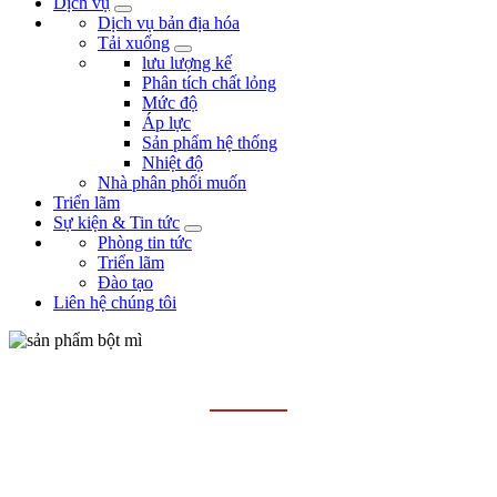
Dịch vụ
Dịch vụ bản địa hóa
Tải xuống
lưu lượng kế
Phân tích chất lỏng
Mức độ
Áp lực
Sản phẩm hệ thống
Nhiệt độ
Nhà phân phối muốn
Triển lãm
Sự kiện & Tin tức
Phòng tin tức
Triển lãm
Đào tạo
Liên hệ chúng tôi
VAN BƯỚM
Trang chủ
Các sản phẩm
Van