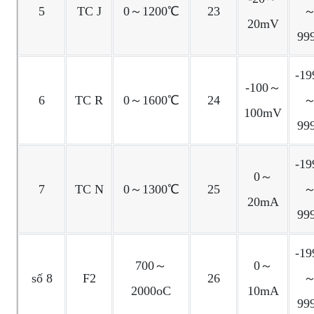
5
TC J
0～1200℃
23
20mV
99
-19
-100～
6
TC R
0～1600℃
24
100mV
99
-19
0～
7
TC N
0～1300℃
25
20mA
99
-19
700～
0～
số 8
F2
26
2000oC
10mA
99