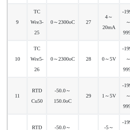
TC
-19
4～
9
Wre3-
0～2300oC
27
20mA
25
99
TC
-19
10
Wre5-
0～2300oC
28
0～5V
26
99
-19
RTD
-50.0～
11
29
1～5V
Cu50
150.0oC
99
-19
RTD
-50.0～
-5～