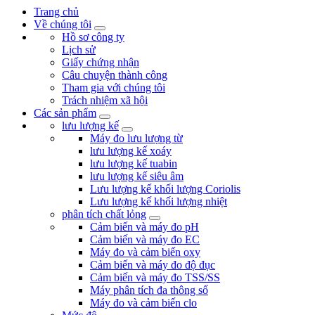
Trang chủ
Về chúng tôi
Hồ sơ công ty
Lịch sử
Giấy chứng nhận
Câu chuyện thành công
Tham gia với chúng tôi
Trách nhiệm xã hội
Các sản phẩm
lưu lượng kế
Máy đo lưu lượng từ
lưu lượng kế xoáy
lưu lượng kế tuabin
lưu lượng kế siêu âm
Lưu lượng kế khối lượng Coriolis
Lưu lượng kế khối lượng nhiệt
phân tích chất lỏng
Cảm biến và máy đo pH
Cảm biến và máy đo EC
Máy đo và cảm biến oxy
Cảm biến và máy đo độ đục
Cảm biến và máy đo TSS/SS
Máy phân tích đa thông số
Máy đo và cảm biến clo