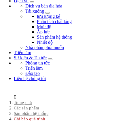
Dịch vụ
Dịch vụ bản địa hóa
Tải xuống
lưu lượng kế
Phân tích chất lỏng
Mức độ
Áp lực
Sản phẩm hệ thống
Nhiệt độ
Nhà phân phối muốn
Triển lãm
Sự kiện & Tin tức
Phòng tin tức
Triển lãm
Đào tạo
Liên hệ chúng tôi
Trang chủ
Các sản phẩm
Sản phẩm hệ thống
Chỉ báo quá trình