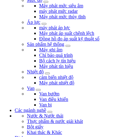
Mức độ
Máy phát mức siêu âm
máy phát mức radar
Máy phát mức thủy tĩnh
Áp lực
máy phát áp lực
Máy phát áp suất chênh lệch
Đồng hồ đo áp suất kỹ thuật số
Sản phẩm hệ thống
Máy ghi âm
Chỉ báo quá trình
Bộ cách ly tín hiệu
Máy phát tín hiệu
Nhiệt độ
cảm biến nhiệt độ
Máy phát nhiệt độ
Van
Van bướm
Van điều khiển
Van bi
Các ngành nghề
Nước & Nước thải
Thực phẩm & nước giải khát
Bột giấy
Khai thác & Khác