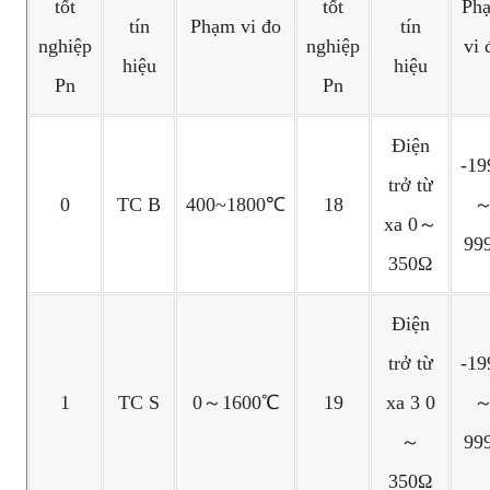
tốt
tốt
Ph
tín
Phạm vi đo
tín
nghiệp
nghiệp
vi 
hiệu
hiệu
Pn
Pn
Điện
-19
trở từ
0
TC B
400~1800℃
18
xa 0～
99
350Ω
Điện
trở từ
-19
1
TC S
0～1600℃
19
xa 3 0
～
99
350Ω