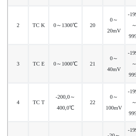
-19
0～
2
TC K
0～1300℃
20
20mV
99
-19
0～
3
TC E
0～1000℃
21
40mV
99
-19
-200,0～
0～
4
TC T
22
400,0℃
100mV
99
-19
-20～