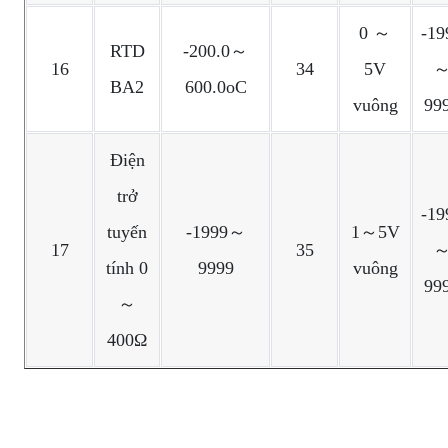
0 ～
-19
RTD
-200.0～
16
34
5V
BA2
600.0oC
vuông
99
Điện
trở
-19
tuyến
-1999～
1～5V
17
35
tính 0
9999
vuông
99
～
400Ω