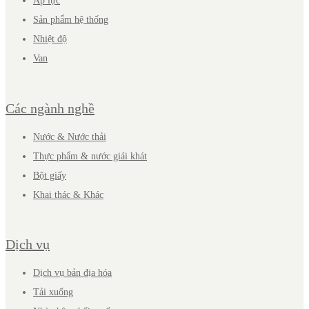
Áp lực
Sản phẩm hệ thống
Nhiệt độ
Van
Các ngành nghề
Nước & Nước thải
Thực phẩm & nước giải khát
Bột giấy
Khai thác & Khác
Dịch vụ
Dịch vụ bản địa hóa
Tải xuống